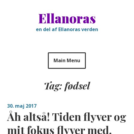
Skip
to
Ellanoras
content
en del af Ellanoras verden
Main Menu
Tag:
fødsel
30. maj 2017
Åh altså! Tiden flyver og
mit fokus flyver med.