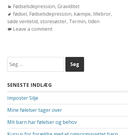
Categories:
Fødselsdepression
,
Graviditet
Tags:
fødsel
,
Fødselsdepression
,
kæmpe
,
lillebror
,
søde ventetid
,
storesøster
,
Termin
,
tiden
Leave a comment
Søg
efter:
SENESTE INDLÆG
Imposter Silje
Mine følelser tager over
Mit barn har følelser og behov
Kursus for forældre med et omsorgssvigtet barn