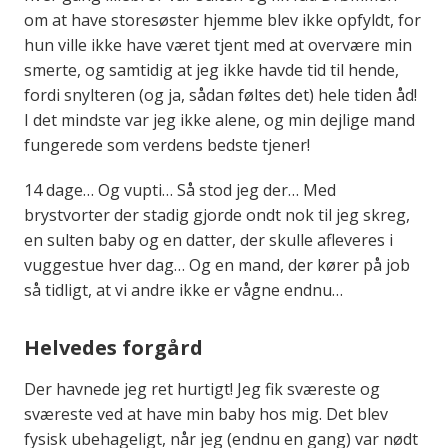
om at have storesøster hjemme blev ikke opfyldt, for
hun ville ikke have været tjent med at overvære min
smerte, og samtidig at jeg ikke havde tid til hende,
fordi snylteren (og ja, sådan føltes det) hele tiden åd!
I det mindste var jeg ikke alene, og min dejlige mand
fungerede som verdens bedste tjener!
14 dage… Og vupti… Så stod jeg der… Med
brystvorter der stadig gjorde ondt nok til​ jeg skreg,
en sulten baby og en datter, der skulle afleveres i
vuggestue hver dag… Og en mand, der kører på job
så tidligt, at vi andre ikke er vågne endnu…
Helvedes forgård
Der havnede jeg ret hurtigt! Jeg fik sværeste og
sværeste ved at have min baby hos mig. Det blev
fysisk ubehageligt, når jeg (endnu en gang) var nødt