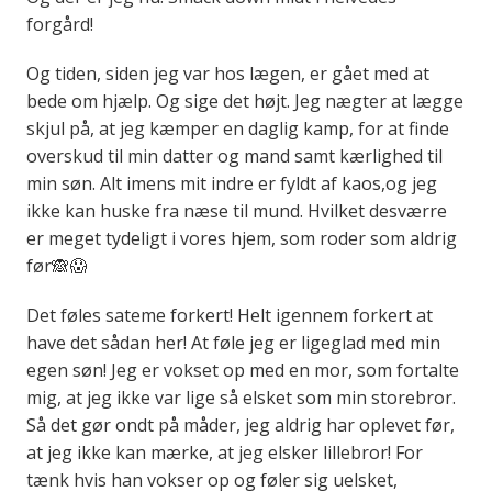
forgård!
Og tiden, siden jeg var hos lægen, er gået med at
bede om hjælp. Og sige det højt. Jeg nægter at lægge
skjul på, at jeg kæmper en daglig kamp, for at finde
overskud til min datter og mand samt kærlighed til
min søn. Alt imens mit indre er fyldt af kaos,og jeg
ikke kan huske fra næse til mund. Hvilket desværre
er meget tydeligt i vores hjem, som roder som aldrig
før🙈😱
Det føles sateme forkert! Helt igennem forkert at
have det sådan her! At føle jeg er ligeglad med min
egen søn! Jeg er vokset op med en mor, som fortalte
mig, at jeg ikke var lige så elsket som min storebror.
Så det gør ondt på måder, jeg aldrig har oplevet før,
at jeg ikke kan mærke, at jeg elsker lillebror! For
tænk hvis han vokser op og føler sig uelsket,