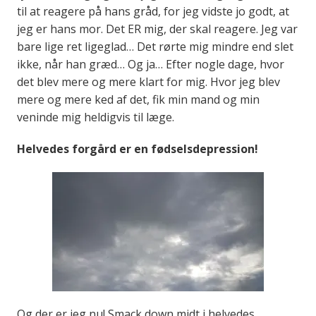
til at reagere på hans gråd, for jeg vidste jo godt, at
jeg er hans mor. Det ER mig, der skal reagere. Jeg var
bare lige ret ligeglad… Det rørte mig mindre end slet
ikke, når han græd… Og ja… Efter nogle dage, hvor
det blev mere og mere klart for mig. Hvor jeg blev
mere og mere ked af det, fik min mand og min
veninde mig heldigvis til læge.
Helvedes forgård er en fødselsdepression!
Og der er jeg nu! Smack down midt i helvedes