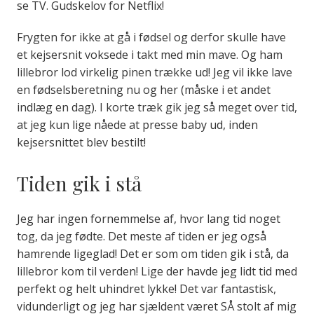
se TV. Gudskelov for Netflix!
Frygten for ikke at gå i fødsel og derfor skulle have
et kejsersnit voksede i takt med min mave. Og ham
lillebror lod virkelig pinen trække ud! Jeg vil ikke lave
en fødselsberetning nu og her (måske i et andet
indlæg en dag). I korte træk gik jeg så meget over tid,
at jeg kun lige nåede at presse baby ud, inden
kejsersnittet blev bestilt!
Tiden gik​ i stå
Jeg har ingen fornemmelse af, hvor lang tid noget
tog, da jeg fødte. Det meste af tiden er jeg også
hamrende ligeglad! Det er som om tiden gik i stå, da
lillebror kom til verden! Lige der havde jeg lidt tid med
perfekt og helt uhindret lykke! Det var fantastisk,
vidunderligt og jeg har sjældent været SÅ stolt af mig