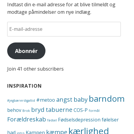
Indtast din e-mail adresse for at blive tilmeldt og
modtage påmindelser om nye indlæg.
E-
mail-
adresse
Abonnér
Join 41 other subscribers
INSPIRATION
barndom
angst
baby
#metoo
#jegbærerdigaltid
bryd tabuerne
behov
COS-P
Brok
formål
Forældreskab
Fødselsdepression
følelser
fødsel
kærlighed
kæmpe
had
Kampen
intro