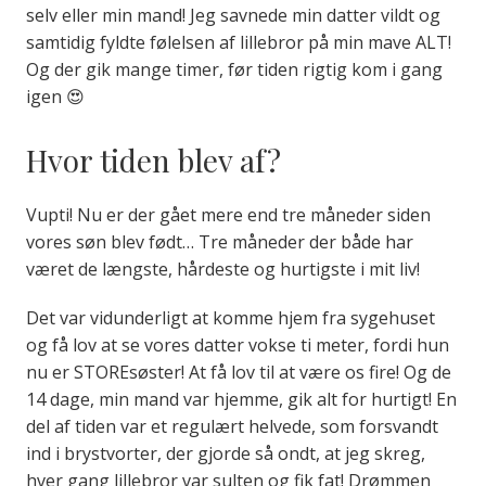
selv eller min mand! Jeg savnede min datter vildt og
samtidig fyldte følelsen af lillebror på min mave ALT!
Og der gik mange timer, før tiden rigtig kom i gang
igen 😍
Hvor tiden blev af?
Vupti! Nu er der gået mere end tre måneder siden
vores søn blev født… Tre måneder der både har
været de længste, hårdeste og hurtigste i mit liv!
Det var vidunderligt at komme hjem fra sygehuset
og få lov at se vores datter vokse ti meter, fordi hun
nu er STOREsøster! At få lov til at være os fire! Og de
14 dage, min mand var hjemme, gik alt for hurtigt! En
del af tiden var et regulært helvede, som forsvandt
ind i brystvorter, der gjorde så ondt, at jeg skreg,
hver gang lillebror var sulten og fik fat! Drømmen