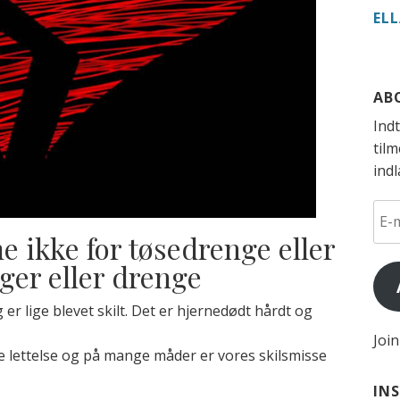
EL
AB
Indt
til
ind
E-
mail
e ikke for tøsedrenge eller
adr
ger eller drenge
 er lige blevet skilt. Det er hjernedødt hårdt og
Joi
e lettelse og på mange måder er vores skilsmisse
IN