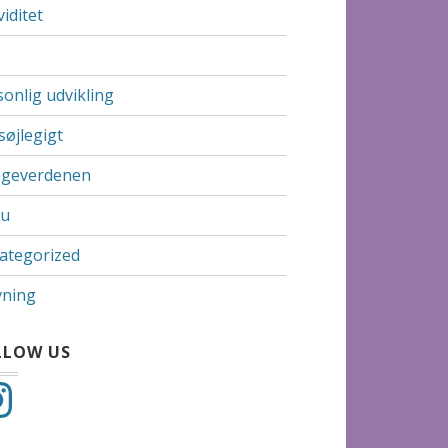
iditet
sonlig udvikling
søjlegigt
ngeverdenen
u
ategorized
ning
LLOW US
tagram