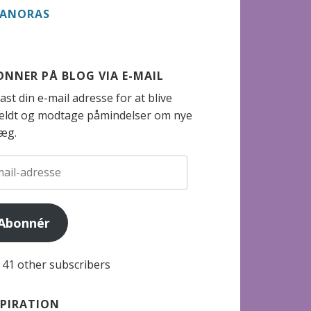
LANORAS
ONNER PÅ BLOG VIA E-MAIL
ast din e-mail adresse for at blive
meldt og modtage påmindelser om nye
læg.
-
esse
Abonnér
n 41 other subscribers
SPIRATION