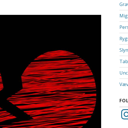
Grav
Mig
Per
Ryg
Sly
Tab
Unc
Væv
FO
Ins