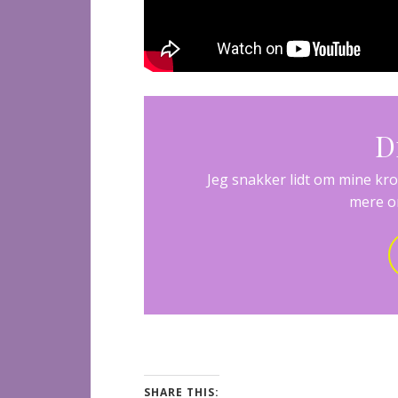
D
Jeg snakker lidt om mine kr
mere om
SHARE THIS: