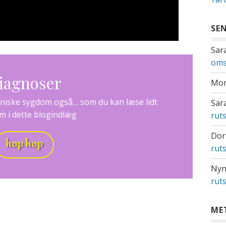
SE
Sar
oms
iagnoser
Mo
oniske sygdom også… som du kan læse lidt
Sar
 i dette
blogindlæg
rut
Dor
hop hop
rut
Nyn
rut
ME