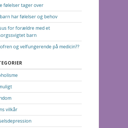
e følelser tager over
 barn har følelser og behov
sus for forældre med et
orgssvigtet barn
zofren og velfungerende på medicin??
TEGORIER
oholisme
muligt
ndom
ns vilkår
selsdepression