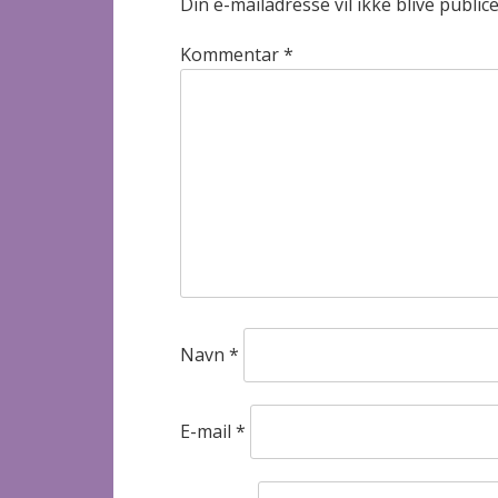
Din e-mailadresse vil ikke blive publice
Kommentar
*
Navn
*
E-mail
*