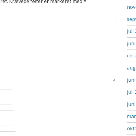
ret.
Krævede felter er markeret med
*
nov
sep
juli
jun
dec
aug
jun
juli
jun
mar
okt