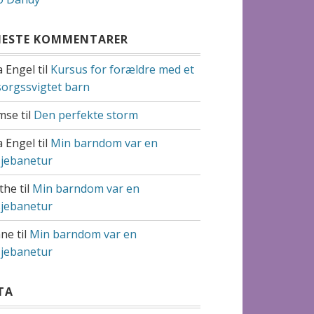
NESTE KOMMENTARER
a Engel
til
Kursus for forældre med et
orgssvigtet barn
mse
til
Den perfekte storm
a Engel
til
Min barndom var en
sjebanetur
the
til
Min barndom var en
sjebanetur
ne
til
Min barndom var en
sjebanetur
TA