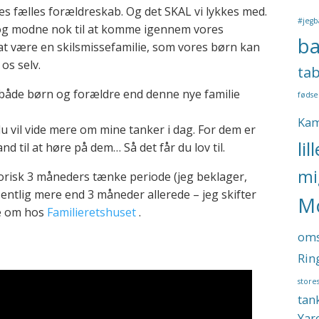
es fælles forældreskab. Og det SKAL vi lykkes med.
#jegb
og modne nok til at komme igennem vores
b
at være en skilsmissefamilie, som vores børn kan
 os selv.
ta
r både børn og forældre end denne nye familie
fødse
Ka
u vil vide mere om mine tanker i dag. For dem er
lil
d til at høre på dem… Så det får du lov til.
mi
torisk 3 måneders tænke periode (jeg beklager,
entlig mere end 3 måneder allerede – jeg skifter
Mo
re om hos
Familieretshuset
.
oms
Rin
store
tan
Yar