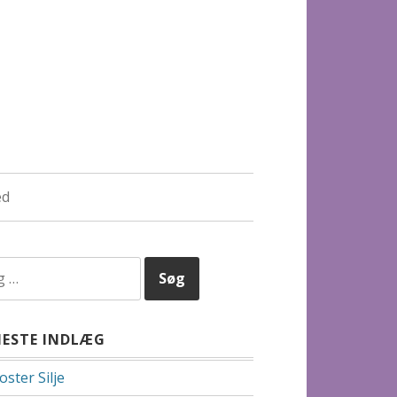
ed
r:
NESTE INDLÆG
ster Silje