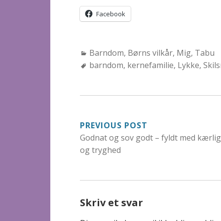
Facebook
Categories:
Barndom
,
Børns vilkår
,
Mig
,
Tabu
Tags:
barndom
,
kernefamilie
,
Lykke
,
Skil
INDLÆGSNAVIGA
PREVIOUS POST
Godnat og sov godt – fyldt med kærli
og tryghed
Skriv et svar