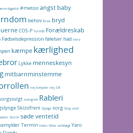
angst
baby
#metoo
ærerdigaltid
arndom
bryd
behov
Brok
buerne
Forældreskab
COS-P
formål
Fødselsdepression
følelser
had
l
intro
kærlighed
kæmpe
mpen
lebror
menneskesyn
Lykke
g
mitbarnminstemme
rrollen
nej betyder nej
OK
Rableri
orgssvigt
overgreb
gslynge
Skizofreni
sorg
Slynge
Stop vold
søde ventetid
søster
Storm
kemylder
Termin
Yaro
tiden
Vikle
voldtægt
o Dandy