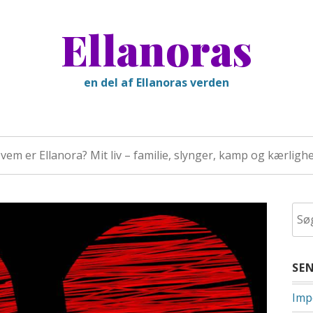
Ellanoras
en del af Ellanoras verden
vem er Ellanora? Mit liv – familie, slynger, kamp og kærligh
Søg
efte
SE
Impo