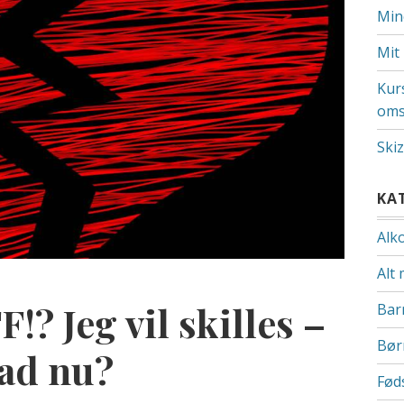
Min
Mit
Kur
oms
Ski
KA
Alk
Alt 
? Jeg vil skilles –
Bar
Bør
vad nu?
Fød