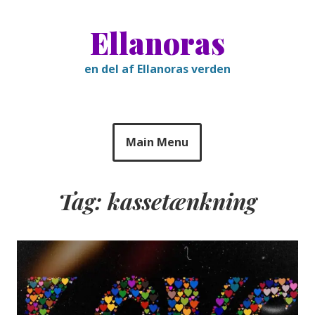
Skip
to
Ellanoras
content
en del af Ellanoras verden
Main Menu
Tag:
kassetænkning