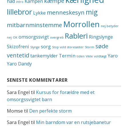
kæmpe
had
Kampen
intro
lillebror
mig
menneskesyn
Lykke
Morrollen
mitbarnminstemme
nej betyder
Rableri
omsorgssvigt
Ringslynge
nej
OK
overgreb
søde
Skizofreni
sorg
Slynge
Stop vold
storesøster
Storm
ventetid
tankemylder
Termin
Yaro
tiden
Vikle
voldtægt
Yaro Dandy
SENESTE KOMMENTARER
Sara Engel
til
Kursus for forældre med et
omsorgssvigtet barn
Momse
til
Den perfekte storm
Sara Engel
til
Min barndom var en rutsjebanetur