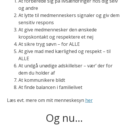
At forberede sig på livsændringer hos dig selv
og andre
At lytte til medmenneskers signaler og giv dem
sensitiv respons
At give medmennesker den ønskede
kropskontakt og respektere et nej
At sikre tryg søvn – for ALLE
At give mad med kærlighed og respekt – til
ALLE
At undgå unødige adskillelser – vær’ der for
dem du holder af
At kommunikere blidt
At finde balancen i familielivet
Læs evt. mere om mit menneskesyn
her
Og nu…