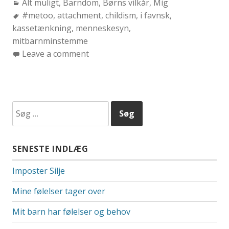
Categories:
Alt muligt
,
Barndom
,
Børns vilkår
,
Mig
Tags:
#metoo
,
attachment
,
childism
,
i favnsk
,
kassetænkning
,
menneskesyn
,
mitbarnminstemme
Leave a comment
Søg
efter:
SENESTE INDLÆG
Imposter Silje
Mine følelser tager over
Mit barn har følelser og behov