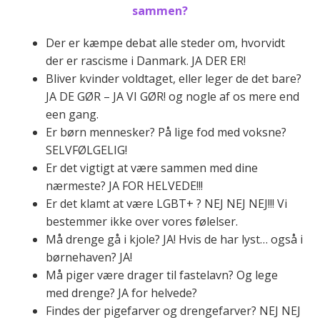
sammen?
Der er kæmpe debat alle steder om, hvorvidt
der er rascisme i Danmark. JA DER ER!
Bliver kvinder voldtaget, eller leger de det bare?
JA DE GØR – JA VI GØR! og nogle af os mere end
een gang.
Er børn mennesker? På lige fod med voksne?
SELVFØLGELIG!
Er det vigtigt at være sammen med dine
nærmeste? JA FOR HELVEDE!!!
Er det klamt at være LGBT+ ? NEJ NEJ NEJ!!! Vi
bestemmer ikke over vores følelser.
Må drenge gå i kjole? JA! Hvis de har lyst… også i
børnehaven? JA!
Må piger være drager til fastelavn? Og lege
med drenge? JA for helvede?
Findes der pigefarver og drengefarver? NEJ NEJ