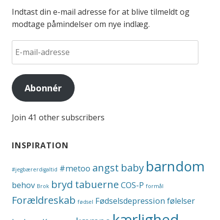
Indtast din e-mail adresse for at blive tilmeldt og
modtage påmindelser om nye indlæg.
E-
mail-
adresse
Abonnér
Join 41 other subscribers
INSPIRATION
barndom
angst
baby
#metoo
#jegbærerdigaltid
bryd tabuerne
behov
COS-P
Brok
formål
Forældreskab
Fødselsdepression
følelser
fødsel
kærlighed