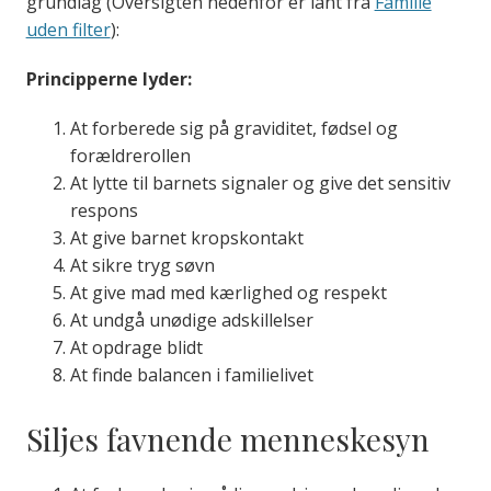
grundlag (Oversigten nedenfor er lånt fra
Familie
uden filter
):
Principperne lyder:
At forberede sig på graviditet, fødsel og
forældrerollen
At lytte til barnets signaler og give det sensitiv
respons
At give barnet kropskontakt
At sikre tryg søvn
At give mad med kærlighed og respekt
At undgå unødige adskillelser
At opdrage blidt
At finde balancen i familielivet
Siljes favnende menneskesyn