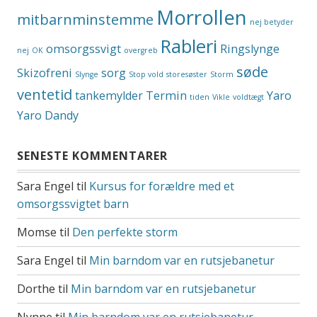
Morrollen
mitbarnminstemme
nej betyder
Rableri
omsorgssvigt
Ringslynge
nej
OK
overgreb
søde
Skizofreni
sorg
Slynge
Stop vold
storesøster
Storm
ventetid
tankemylder
Termin
Yaro
tiden
Vikle
voldtægt
Yaro Dandy
SENESTE KOMMENTARER
Sara Engel
til
Kursus for forældre med et
omsorgssvigtet barn
Momse
til
Den perfekte storm
Sara Engel
til
Min barndom var en rutsjebanetur
Dorthe
til
Min barndom var en rutsjebanetur
Nynne
til
Min barndom var en rutsjebanetur