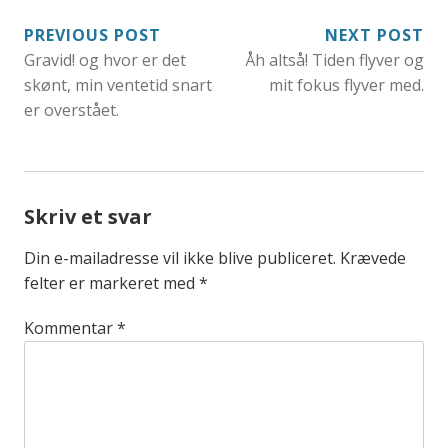
INDLÆGSNAVIGATION
PREVIOUS POST
NEXT POST
Gravid! og hvor er det
Åh altså! Tiden flyver og
skønt, min ventetid snart
mit fokus flyver med.
er overstået.
Skriv et svar
Din e-mailadresse vil ikke blive publiceret.
Krævede
felter er markeret med
*
Kommentar
*