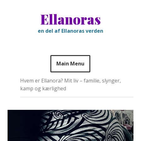
Skip
to
Ellanoras
content
en del af Ellanoras verden
Main Menu
Hvem er Ellanora? Mit liv – familie, slynger,
kamp og kærlighed