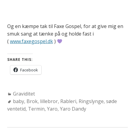
Og en kæmpe tak til Faxe Gospel, for at give mig en
smuk sang at tænke på og holde fast i
(
www.faxegospel.dk
)
SHARE THIS:
Facebook
Categories:
Graviditet
Tags:
baby
,
Brok
,
lillebror
,
Rableri
,
Ringslynge
,
søde
ventetid
,
Termin
,
Yaro
,
Yaro Dandy