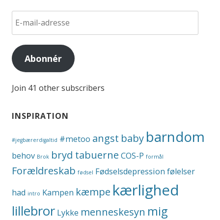
E-
mail-
adresse
Abonnér
Join 41 other subscribers
INSPIRATION
barndom
angst
baby
#metoo
#jegbærerdigaltid
bryd tabuerne
behov
COS-P
Brok
formål
Forældreskab
Fødselsdepression
følelser
fødsel
kærlighed
kæmpe
had
Kampen
intro
lillebror
mig
menneskesyn
Lykke