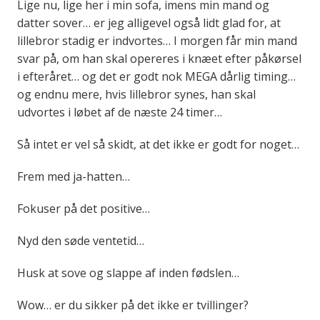
Lige nu, lige her i min sofa, imens min mand og
datter sover… er jeg alligevel også lidt glad for, at
lillebror stadig er indvortes… I morgen får min mand
svar på, om han skal opereres i knæet efter påkørsel
i efteråret… og det er godt nok MEGA dårlig timing…
og endnu mere, hvis lillebror synes, han skal
udvortes i løbet af de næste 24 timer…
Så intet er vel så skidt, at det ikke er godt for noget…
Frem med ja-hatten…
Fokuser på det positive…
Nyd den søde ventetid…
Husk at sove og slappe af inden fødslen…
Wow… er du sikker på det ikke er tvillinger?